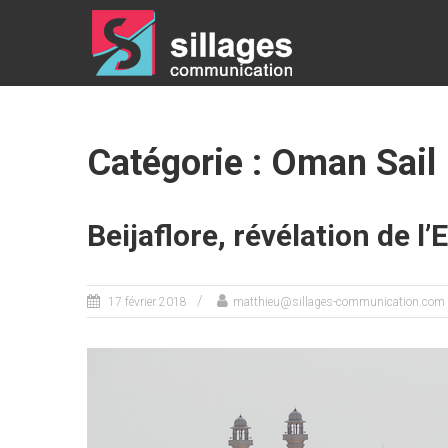
SILLAGES
COMMUNICATION
Communication
– Relations
Presse – Digital
Catégorie : Oman Sail
– Stratégie –
Conseil
Beijaflore, révélation de l
17 février 2018
matthieu@sillages-communication.com