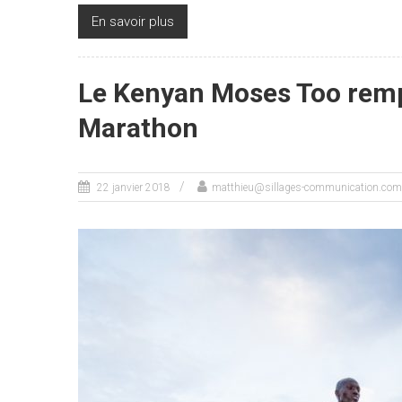
En savoir plus
Le Kenyan Moses Too remp
Marathon
22 janvier 2018
matthieu@sillages-communication.com