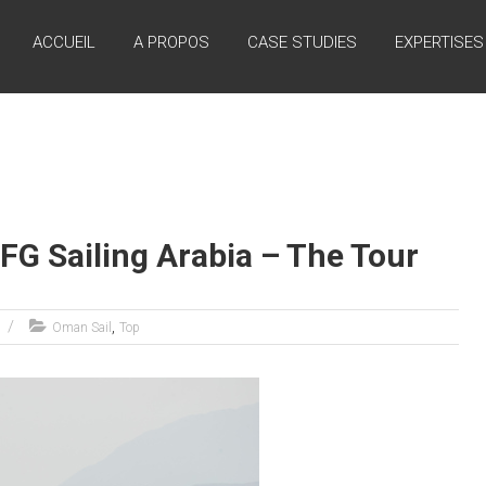
ACCUEIL
A PROPOS
CASE STUDIES
EXPERTISES
’EFG Sailing Arabia – The Tour
,
Oman Sail
Top