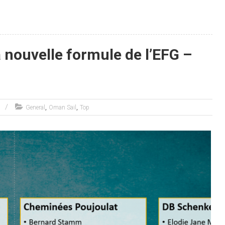
a nouvelle formule de l’EFG –
,
,
General
Oman Sail
Top