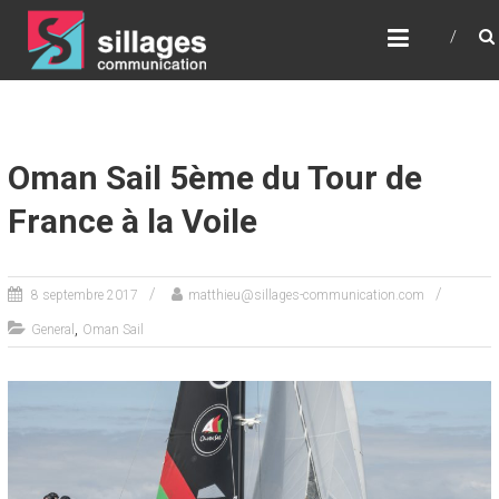
SILLAGES
COMMUNICATION
Communication – Relations Presse – Digital –
Stratégie – Conseil
Oman Sail 5ème du Tour de
France à la Voile
8 septembre 2017
matthieu@sillages-communication.com
,
General
Oman Sail