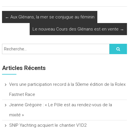
←
Aux Glénans, la mer se conjugue au féminin
Le nouveau Cours des Glénans est en vente
→
Articles Récents
Vers une participation record à la 50eme édition de la Rolex
Fastnet Race
Jeanne Grégoire : « Le Pôle est au rendez-vous de la
mixité »
SNIP Yachting acquiert le chantier V1D2