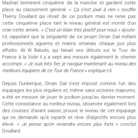
Mashari terminent cinquième de la manche et gardent cette
place au classement général. «
Ça s’est joué à rien
» souffle
Thierry Douillard qui rêvait de ce podium mais ne renie pas
cette cinquième place tant le niveau général est monté d’un
cran cette année.
« C’est un bilan très positif pour nous
» ajoute-
t-il, rappelant que la singularité de ce projet Oman Sail mêlant
professionnels aguerris et marins omanais chaque jour plus
affutés. Ali Al Balushi, qui faisait ses débuts sur le Tour de
France à la Voile il y a sept ans mesure également le chemin
accompli.
« Je suis très fier, je navigue maintenant au niveau des
meilleurs équipiers de ce Tour de France
» explique-t-il.
Depuis Dunkerque, Oman Sail s’est imposé comme l’un des
équipages les plus réguliers et, même sans victoires majeures,
a été en mesure de jouer le podium jusqu’au dernier moment.
Cette consistance au meilleur niveau, observée également lors
des courses d’avant saison, prouve le niveau de cet équipage
qui ne demande qu’à repartir et rêve d’objectifs encore plus
élevé. «
Je pense qu’on reviendra encore plus forts
» conclut
Douillard.