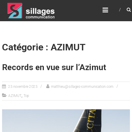
SILLAGES
COMMUNICATION
Communication – Relations Presse – Digital –
Stratégie – Conseil
Catégorie : AZIMUT
Records en vue sur l’Azimut
23 novembre 2023
matthieu@sillages-communication.com
,
AZIMUT
Top