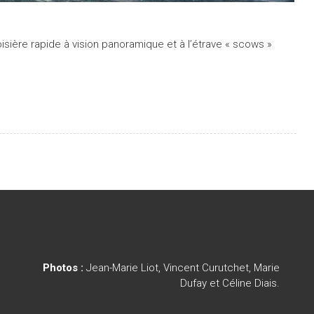
oisière rapide à vision panoramique et à l’étrave « scows »
Photos :
Jean-Marie Liot, Vincent Curutchet, Marie
Dufay et Céline Diais.