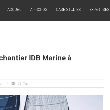
ACCUEIL
A PROPOS
CASE STUDIES
EXPERTISES
 chantier IDB Marine à
,
com
IDB
Top