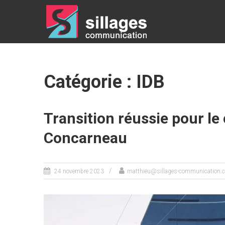
SILLAGES
COMMUNICATION
Communication
– Relations
Presse – Digital
Catégorie : IDB
– Stratégie –
Conseil
Transition réussie pour le
Concarneau
24 novembre 2023
matthieu@sillages-communication.