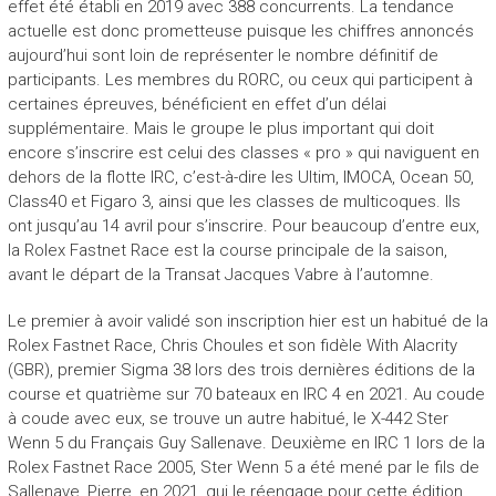
effet été établi en 2019 avec 388 concurrents. La tendance
actuelle est donc prometteuse puisque les chiffres annoncés
aujourd’hui sont loin de représenter le nombre définitif de
participants. Les membres du RORC, ou ceux qui participent à
certaines épreuves, bénéficient en effet d’un délai
supplémentaire. Mais le groupe le plus important qui doit
encore s’inscrire est celui des classes « pro » qui naviguent en
dehors de la flotte IRC, c’est-à-dire les Ultim, IMOCA, Ocean 50,
Class40 et Figaro 3, ainsi que les classes de multicoques. Ils
ont jusqu’au 14 avril pour s’inscrire. Pour beaucoup d’entre eux,
la Rolex Fastnet Race est la course principale de la saison,
avant le départ de la Transat Jacques Vabre à l’automne.
Le premier à avoir validé son inscription hier est un habitué de la
Rolex Fastnet Race, Chris Choules et son fidèle With Alacrity
(GBR), premier Sigma 38 lors des trois dernières éditions de la
course et quatrième sur 70 bateaux en IRC 4 en 2021. Au coude
à coude avec eux, se trouve un autre habitué, le X-442 Ster
Wenn 5 du Français Guy Sallenave. Deuxième en IRC 1 lors de la
Rolex Fastnet Race 2005, Ster Wenn 5 a été mené par le fils de
Sallenave, Pierre, en 2021, qui le réengage pour cette édition