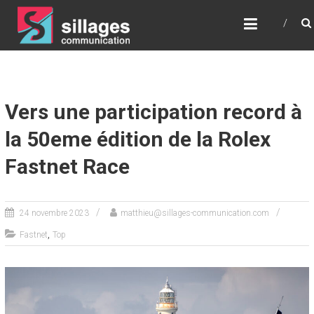
SILLAGES
COMMUNICATION
Communication – Relations Presse – Digital –
Stratégie – Conseil
Vers une participation record à
la 50eme édition de la Rolex
Fastnet Race
24 novembre 2023
matthieu@sillages-communication.com
,
Fastnet
Top