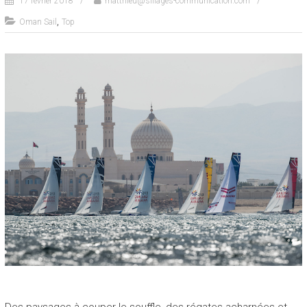
17 février 2018
matthieu@sillages-communication.com
,
Oman Sail
Top