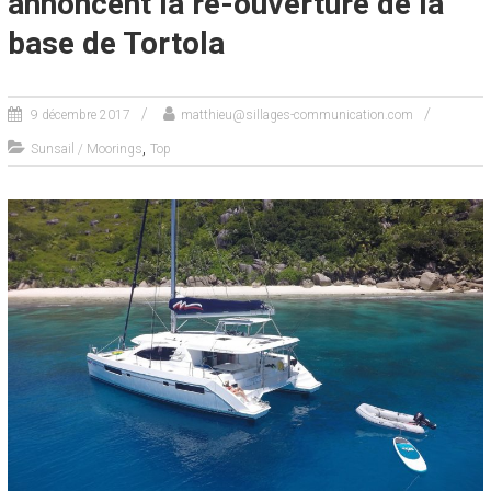
annoncent la ré-ouverture de la
base de Tortola
9 décembre 2017
matthieu@sillages-communication.com
,
Sunsail / Moorings
Top