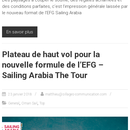
Des paysages à couper le souffle, des régates acharnées et
des conditions parfaites, c’est l’impression générale laissée par
le nouveau format de l’EFG Sailing Arabia
En savoir plus
Plateau de haut vol pour la
nouvelle formule de l’EFG –
Sailing Arabia The Tour
23 janvier 2018
matthieu@sillages-communication.com
,
,
General
Oman Sail
Top