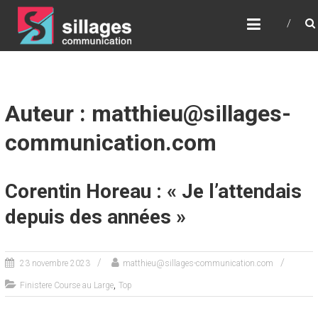
SILLAGES
COMMUNICATION
Communication – Relations Presse – Digital –
Stratégie – Conseil
Auteur :
matthieu@sillages-
communication.com
Corentin Horeau : « Je l’attendais
depuis des années »
23 novembre 2023
matthieu@sillages-communication.com
,
Finistere Course au Large
Top