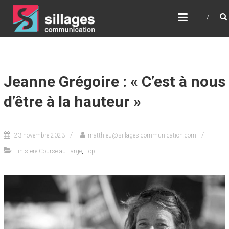
SILLAGES
COMMUNICATION
Communication – Relations Presse – Digital –
Stratégie – Conseil
Jeanne Grégoire : « C’est à nous
d’être à la hauteur »
23 novembre 2023
matthieu@sillages-communication.com
,
Finistere Course au Large
Top