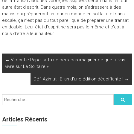
de la Transat Jacques Vabre, les skippers seront dans un tout
autre état d’esprit. Dans quatre mois, on s’adressera à des
marins qui prépareront un tour du monde en solitaire et sans
escale, ça n’est pas du tout pareil que de préparer une transat
en double. Leur état d’esprit ne sera pas le même et c’est à
nous d’être à leur hauteur.
←
Victor Le Pape : « Tu ne peux pas imaginer ce que tu vas
vivre sur La Solitaire »
Défi Azimut : Bilan d’une édition décoiffante !
→
Articles Récents