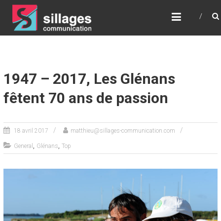
SILLAGES
COMMUNICATION
Communication – Relations Presse – Digital –
Stratégie – Conseil
1947 – 2017, Les Glénans
fêtent 70 ans de passion
18 avril 2017
matthieu@sillages-communication.com
,
,
General
Glénans
Top