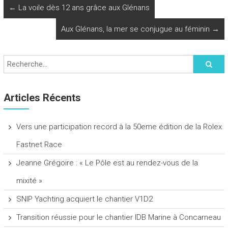
←
La voile dès 12 ans grâce aux Glénans
Aux Glénans, la mer se conjugue au féminin
→
Articles Récents
Vers une participation record à la 50eme édition de la Rolex
Fastnet Race
Jeanne Grégoire : « Le Pôle est au rendez-vous de la
mixité »
SNIP Yachting acquiert le chantier V1D2
Transition réussie pour le chantier IDB Marine à Concarneau